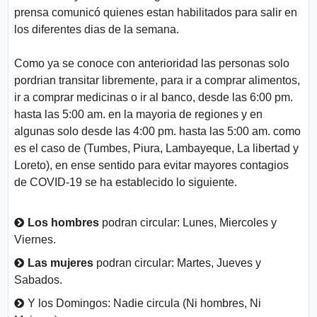
prensa comunicó quienes estan habilitados para salir en
n
los diferentes dias de la semana.
t
e
Como ya se conoce con anterioridad las personas solo
s
pordrian transitar libremente, para ir a comprar alimentos,
ir a comprar medicinas o ir al banco, desde las 6:00 pm.
Aviso
hasta las 5:00 am. en la mayoria de regiones y en
Legal
algunas solo desde las 4:00 pm. hasta las 5:00 am. como
es el caso de (Tumbes, Piura, Lambayeque, La libertad y
P.
Loreto), en ense sentido para evitar mayores contagios
Privacidad
de COVID-19 se ha establecido lo siguiente.
Los hombres
podran circular: Lunes, Miercoles y
Viernes.
Las mujeres
podran circular: Martes, Jueves y
Sabados.
Y los Domingos: Nadie circula (Ni hombres, Ni