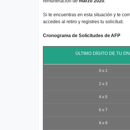
remuneración de
marzo 2020
.
Si te encuentras en esta situación y te co
accedes al retiro y registres tu solicitud.
Cronograma de Solicitudes de AFP
ÚLTIMO DÍGITO DE TU DN
0 o 1
2 o 3
4 o 5
6 o 7
8 o 9