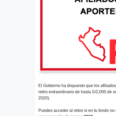
n
t
e
s
Aviso
Legal
P.
Privacidad
El Gobierno ha dispuesto que los afiliado
retiro extraordinario de hasta S/2,000 de
2020).
Puedes acceder al retiro si en tu fondo no 