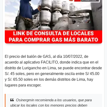
n
t
e
s
Aviso
Legal
P.
El precio del balón de GAS, al día 10/07/2022, de
Privacidad
acuerdo al aplicativo FACILITO, donde indica que en el
distrito de Lurigancho en Lima, se puede encontrar desde
S/. 45 soles, pero en generalmente oscila entre S/ 45.00
y S/. 65.50 soles en los demás distritos de Lima, hay
lugares para escoger.
Osinergmin recomienda a los usuarios, que para
ubicar los locales con los menores precios deben