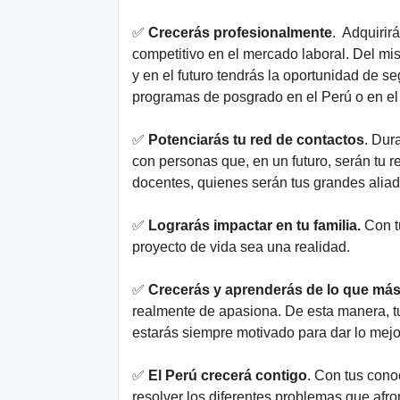
✅
Crecerás profesionalmente
. Adquirir
competitivo en el mercado laboral. Del mis
y en el futuro tendrás la oportunidad de s
programas de posgrado en el Perú o en el 
✅
Potenciarás tu red de contactos
. Dur
con personas que, en un futuro, serán tu 
docentes, quienes serán tus grandes aliado
✅
Lograrás impactar en tu familia.
Con tu
proyecto de vida sea una realidad.
✅
Crecerás y aprenderás de lo que más 
realmente de apasiona. De esta manera, tu
estarás siempre motivado para dar lo mejor
✅
El Perú crecerá contigo
. Con tus cono
resolver los diferentes problemas que afro