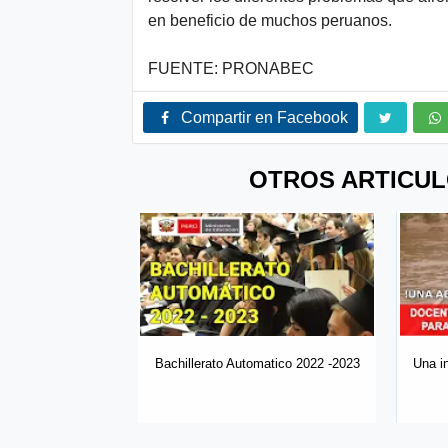
en beneficio de muchos peruanos.
FUENTE: PRONABEC
Compartir en Facebook
OTROS ARTICUL
matico 2022 -2023
Una increible historia! - Docente y...
Beca 18