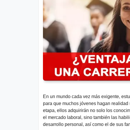
n
t
e
s
Aviso
Legal
P.
Privacidad
En un mundo cada vez más exigente, estudi
para que muchos jóvenes hagan realidad su
etapa, ellos adquirirán no solo los conoc
el mercado laboral, sino también las habi
desarrollo personal, así como el de sus fa