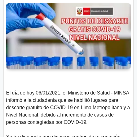
n
t
e
s
Aviso
Legal
P.
Privacidad
El día de hoy 06/01/2021, el Ministerio de Salud - MINSA
informó a la ciudadanía que se habilitó lugares para
descarte gratuito de COVID-19 en Lima Metropolitana y a
Nivel Nacional, debido al incremento de casos de
personas contagiadas por COVID-19.
Se ha dispuesto que diversos centros de vacunación