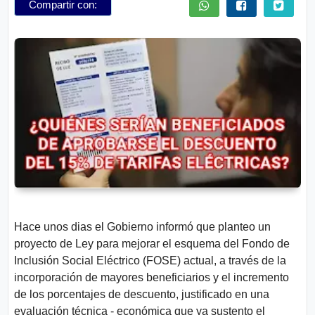
Compartir con:
n
t
e
s
Aviso
Legal
P.
Privacidad
Hace unos dias el Gobierno informó que planteo un
proyecto de Ley para mejorar el esquema del Fondo de
Inclusión Social Eléctrico (FOSE) actual, a través de la
incorporación de mayores beneficiarios y el incremento
de los porcentajes de descuento, justificado en una
evaluación técnica - económica que ya sustento el