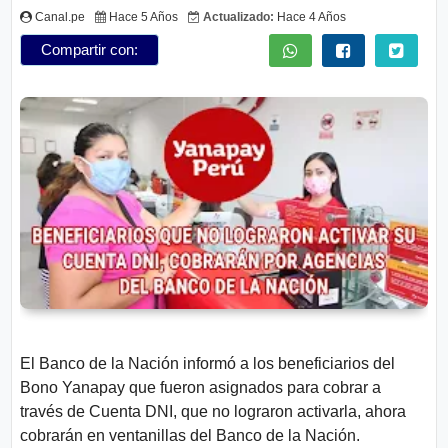
n
Canal.pe
Hace 5 Años
Actualizado:
Hace 4 Años
t
Compartir con:
e
s
Aviso
Legal
P.
Privacidad
El Banco de la Nación informó a los beneficiarios del
Bono Yanapay
que fueron asignados para cobrar a
través de Cuenta DNI, que no lograron activarla, ahora
cobrarán en ventanillas del Banco de la Nación.